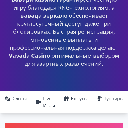
игру благодаря RNG-технологиям, а
вавада зеркало
обеспечивает
круглосуточный доступ даже при
блокировках. Быстрая регистрация,
мгновенные выплаты и
профессиональная поддержка делают
Vavada Casino
оптимальным выбором
для азартных развлечений.
Слоты
Live
Бонусы
Турниры
Игры