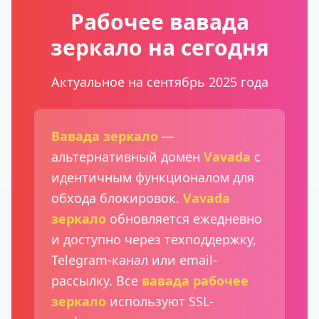
Рабочее вавада
зеркало на сегодня
Актуальное на сентябрь 2025 года
Вавада зеркало
—
альтернативный домен
Vavada
с
идентичным функционалом для
обхода блокировок.
Vavada
зеркало
обновляется ежедневно
и доступно через техподдержку,
Telegram-канал или email-
рассылку. Все
вавада рабочее
зеркало
используют SSL-