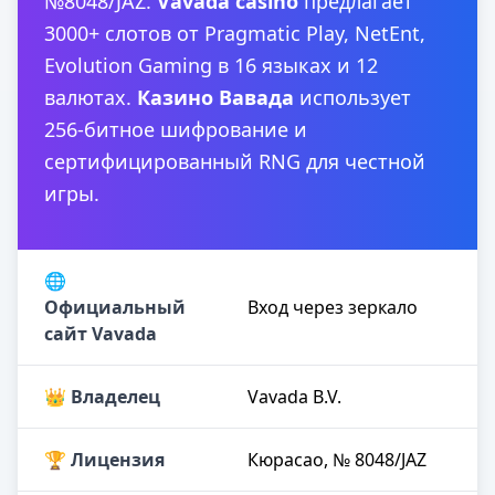
№8048/JAZ.
Vavada casino
предлагает
3000+ слотов от Pragmatic Play, NetEnt,
Evolution Gaming в 16 языках и 12
валютах.
Казино Вавада
использует
256-битное шифрование и
сертифицированный RNG для честной
игры.
🌐
Официальный
Вход через зеркало
сайт Vavada
👑 Владелец
Vavada B.V.
🏆 Лицензия
Кюрасао, № 8048/JAZ