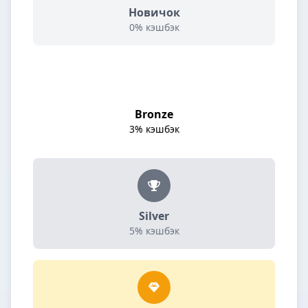
Новичок
0% кэшбэк
Bronze
3% кэшбэк
Silver
5% кэшбэк