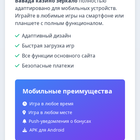
Вавада казино зеркало
полностью
адаптировано для мобильных устройств.
Играйте в любимые игры на смартфоне или
планшете с полным функционалом.
Адаптивный дизайн
Быстрая загрузка игр
Все функции основного сайта
Безопасные платежи
Мобильные преимущества
Игра в любое время
Игра в любом месте
Push-уведомления о бонусах
APK для Android