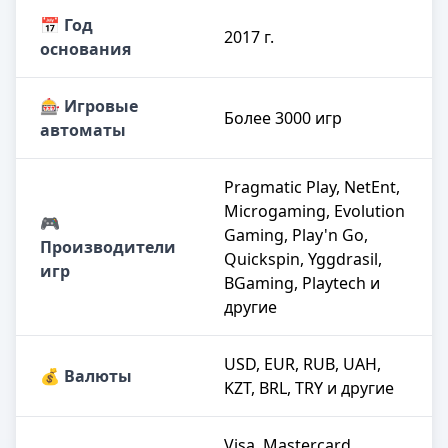
📅 Год
2017 г.
основания
🎰 Игровые
Более 3000 игр
автоматы
Pragmatic Play, NetEnt,
Microgaming, Evolution
🎮
Gaming, Play'n Go,
Производители
Quickspin, Yggdrasil,
игр
BGaming, Playtech и
другие
USD, EUR, RUB, UAH,
💰 Валюты
KZT, BRL, TRY и другие
Visa, Mastercard,