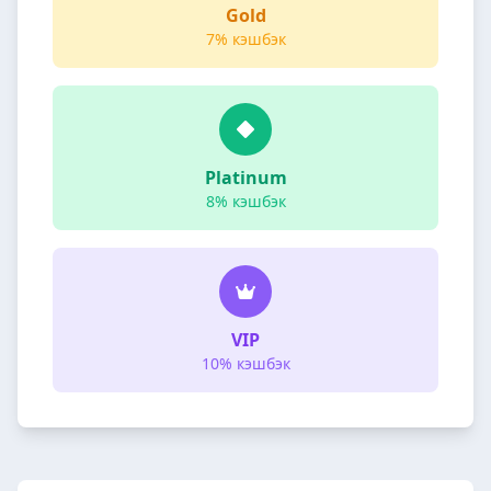
Gold
7% кэшбэк
Platinum
8% кэшбэк
VIP
10% кэшбэк